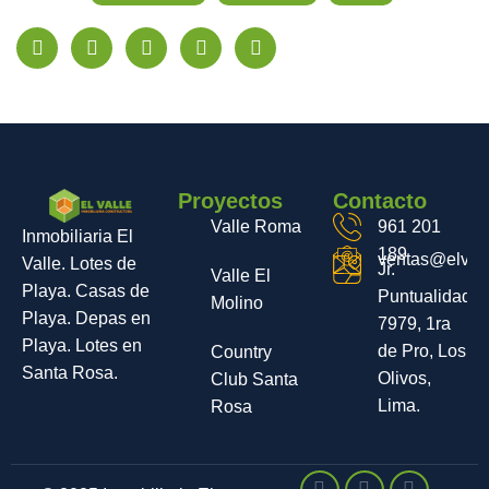
Proyectos
Contacto
Valle Roma
961 201
Inmobiliaria El
189
ventas@elvall
Valle. Lotes de
Jr.
Valle El
Playa. Casas de
Puntualidad
Molino
Playa. Depas en
7979, 1ra
Playa. Lotes en
de Pro, Los
Country
Santa Rosa.
Olivos,
Club Santa
Lima.
Rosa