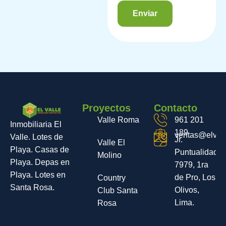
Proyectos
Contacto
Valle Roma
961 201
Inmobiliaria El
189
ventas@elvall
Valle. Lotes de
Jr.
Valle El
Playa. Casas de
Puntualidad
Molino
Playa. Depas en
7979, 1ra
Playa. Lotes en
de Pro, Los
Country
Santa Rosa.
Olivos,
Club Santa
Lima.
Rosa