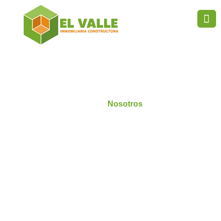
N
o
s
o
t
r
o
s
Home
Nosotros