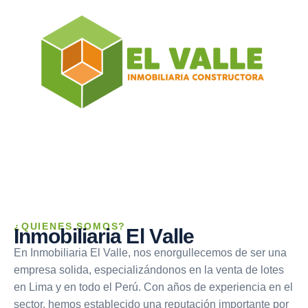
¿QUIENES SOMOS?
I
n
m
o
b
i
l
i
a
r
i
a
E
l
V
a
l
l
e
En Inmobiliaria El Valle, nos enorgullecemos de ser una
empresa solida, especializándonos en la venta de lotes
en Lima y en todo el Perú. Con años de experiencia en el
sector, hemos establecido una reputación importante por