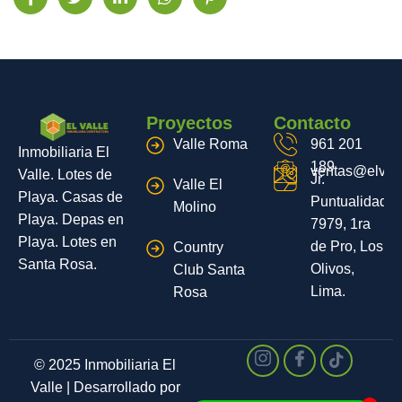
Proyectos
Contacto
Valle Roma
961 201
Inmobiliaria El
189
ventas@elvall
Valle. Lotes de
Jr.
Valle El
Playa. Casas de
Puntualidad
Molino
Playa. Depas en
7979, 1ra
Playa. Lotes en
de Pro, Los
Country
Santa Rosa.
Olivos,
Club Santa
Lima.
Rosa
© 2025 Inmobiliaria El
Valle | Desarrollado por