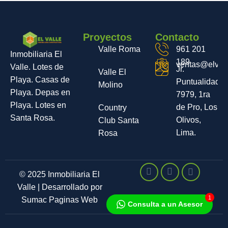
Proyectos
Contacto
Valle Roma
961 201
Inmobiliaria El
189
ventas@elvall
Valle. Lotes de
Jr.
Valle El
Playa. Casas de
Puntualidad
Molino
Playa. Depas en
7979, 1ra
Playa. Lotes en
de Pro, Los
Country
Santa Rosa.
Olivos,
Club Santa
Lima.
Rosa
© 2025 Inmobiliaria El
Valle | Desarrollado por
1
Sumac Paginas Web
Consulta a un Asesor