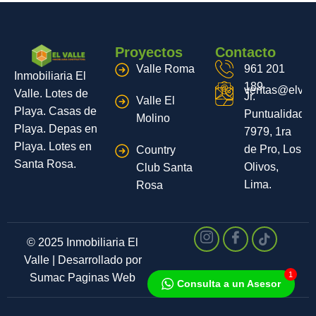
Proyectos
Contacto
Valle Roma
961 201
Inmobiliaria El
189
ventas@elvall
Valle. Lotes de
Jr.
Valle El
Playa. Casas de
Puntualidad
Molino
Playa. Depas en
7979, 1ra
Playa. Lotes en
de Pro, Los
Country
Santa Rosa.
Olivos,
Club Santa
Lima.
Rosa
© 2025 Inmobiliaria El
Valle | Desarrollado por
1
Sumac Paginas Web
Consulta a un Asesor