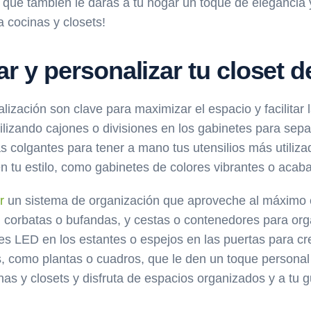
 que también le darás a tu hogar un toque de elegancia y 
 cocinas y closets!
r y personalizar tu closet d
nalización son clave para maximizar el espacio y facilita
utilizando cajones o divisiones en los gabinetes para sepa
as colgantes para tener a mano tus utensilios más utiliza
en tu estilo, como gabinetes de colores vibrantes o aca
r
un sistema de organización que aproveche al máximo el
, corbatas o bufandas, y cestas o contenedores para or
uces LED en los estantes o espejos en las puertas para c
s, como plantas o cuadros, que le den un toque personal
as y closets y disfruta de espacios organizados y a tu g