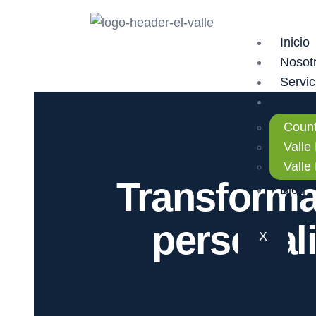
Inicio
Nosot
Servic
Proye
Count
Valle
Valle
Transforma
Blog
personali
X