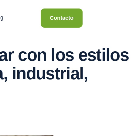
og
Contacto
r con los estilos
, industrial,