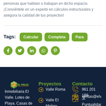
personas que habitan o trabajan en dicho espacio.
¡Conviértete en un experto en cálculos estructurales y
asegura la calidad de tus proyectos!
Tags:
Calcular
Completa
Para
Proyectos
Contacto
Valle Roma
961 201
Inmobiliaria El
189
ventas@elvall
Valle. Lotes de
Jr.
Valle El
Playa. Casas de
Puntualidad
Molino