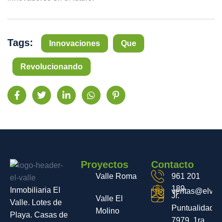
Tags:
Innovaciones
Que
Revolucionando
Proyectos
Contacto
Valle Roma
961 201
189
Inmobiliaria El
ventas@elvall
Jr.
Valle El
Valle. Lotes de
Puntualidad
Molino
Playa. Casas de
7979, 1ra