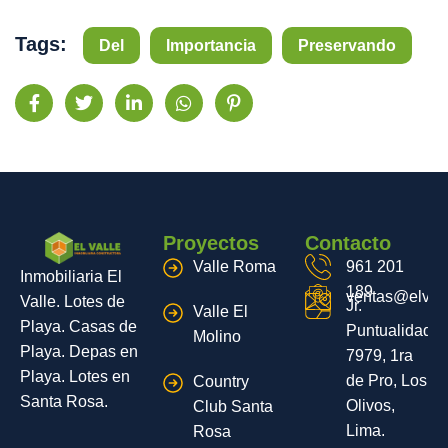
Tags:
Del
Importancia
Preservando
Proyectos
Contacto
Valle Roma
961 201
Inmobiliaria El
189
ventas@elvall
Valle. Lotes de
Jr.
Valle El
Playa. Casas de
Puntualidad
Molino
Playa. Depas en
7979, 1ra
Playa. Lotes en
de Pro, Los
Country
Santa Rosa.
Olivos,
Club Santa
Lima.
Rosa