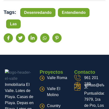
Tags:
Desenredando
Entendiendo
Las
Proyectos
Contacto
Valle Roma
961 201
189
Inmobiliaria El
ventas@elvall
Jr.
Valle El
Valle. Lotes de
Puntualidad
Molino
Playa. Casas de
7979, 1ra
Playa. Depas en
de Pro, Los
Country
Playa. Lotes en