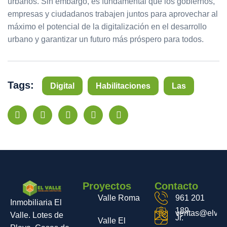
urbanos. Sin embargo, es fundamental que los gobiernos,
empresas y ciudadanos trabajen juntos para aprovechar al
máximo el potencial de la digitalización en el desarrollo
urbano y garantizar un futuro más próspero para todos.
Tags:
Digital
Habilitaciones
Las
Proyectos
Contacto
Valle Roma
961 201
Inmobiliaria El
189
ventas@elvall
Valle. Lotes de
Jr.
Valle El