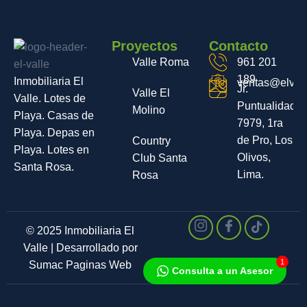
Proyectos
Contacto
Valle Roma
961 201
189
Inmobiliaria El
ventas@elvall
Jr.
Valle El
Valle. Lotes de
Puntualidad
Molino
Playa. Casas de
7979, 1ra
Playa. Depas en
de Pro, Los
Country
Playa. Lotes en
Olivos,
Club Santa
Santa Rosa.
Lima.
Rosa
© 2025 Inmobiliaria El
Valle | Desarrollado por
1
Sumac Paginas Web
Consulta a un Asesor