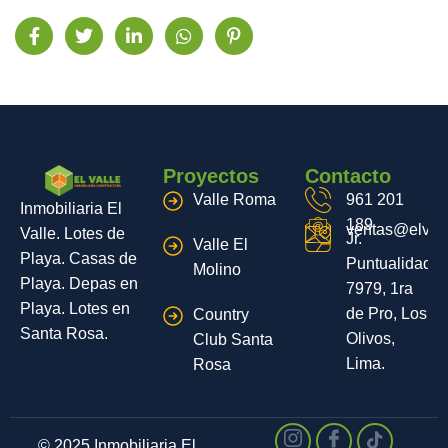
Proyectos
Contacto
Valle Roma
961 201
Inmobiliaria El
189
ventas@elvall
Valle. Lotes de
Jr.
Valle El
Playa. Casas de
Puntualidad
Molino
Playa. Depas en
7979, 1ra
Playa. Lotes en
de Pro, Los
Country
Santa Rosa.
Olivos,
Club Santa
Lima.
Rosa
© 2025 Inmobiliaria El