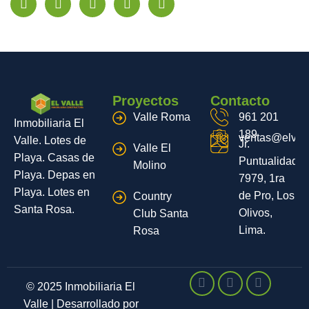
Proyectos
Contacto
Valle Roma
961 201
Inmobiliaria El
189
ventas@elvall
Valle. Lotes de
Jr.
Valle El
Playa. Casas de
Puntualidad
Molino
Playa. Depas en
7979, 1ra
Playa. Lotes en
de Pro, Los
Country
Santa Rosa.
Olivos,
Club Santa
Lima.
Rosa
© 2025 Inmobiliaria El
Valle | Desarrollado por