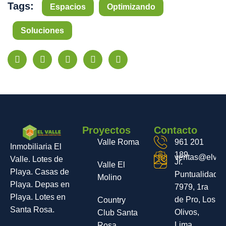
Tags:
Espacios
Optimizando
Soluciones
Proyectos
Contacto
Valle Roma
961 201
Inmobiliaria El
189
ventas@elvall
Valle. Lotes de
Jr.
Valle El
Playa. Casas de
Puntualidad
Molino
Playa. Depas en
7979, 1ra
Playa. Lotes en
de Pro, Los
Country
Santa Rosa.
Olivos,
Club Santa
Lima.
Rosa