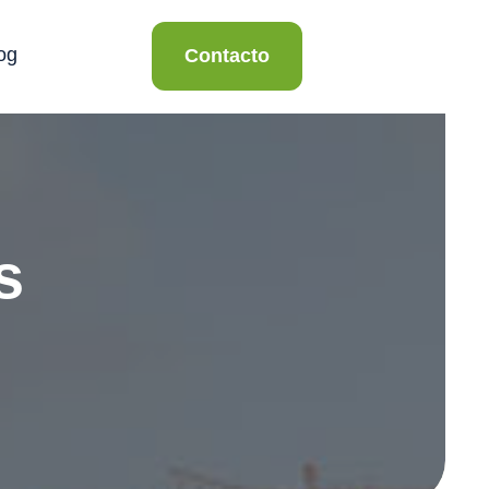
og
Contacto
s