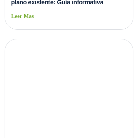
plano existente: Guía informativa
Leer Mas
Estructura metálica vs. estructura de
hormigón: ¿Cuál es la mejor opción para
tu proyecto de construcción?
Leer Mas