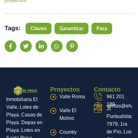
proyectos
.
Tags:
Claves
Garantizar
Para
Proyectos
Contacto
Valle Roma
961 201
Inmobiliaria El
189
ventas@elvall
Valle. Lotes de
Jr.
Valle El
Playa. Casas de
Puntualidad
Molino
Playa. Depas en
7979, 1ra
Playa. Lotes en
de Pro, Los
Country
Santa Rosa.