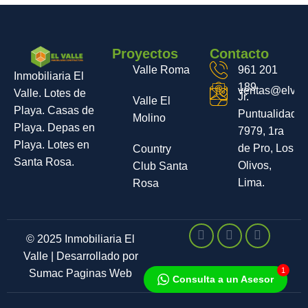
Proyectos
Contacto
Valle Roma
961 201
Inmobiliaria El
189
ventas@elvall
Valle. Lotes de
Jr.
Valle El
Playa. Casas de
Puntualidad
Molino
Playa. Depas en
7979, 1ra
Playa. Lotes en
de Pro, Los
Country
Santa Rosa.
Olivos,
Club Santa
Lima.
Rosa
© 2025 Inmobiliaria El
Valle | Desarrollado por
1
Sumac Paginas Web
Consulta a un Asesor