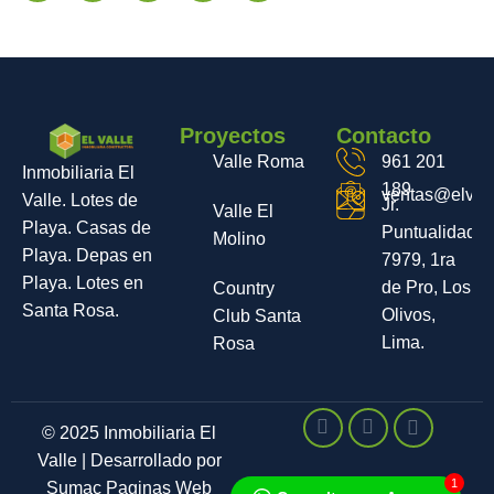
Proyectos
Contacto
Valle Roma
961 201
Inmobiliaria El
189
ventas@elvall
Valle. Lotes de
Jr.
Valle El
Playa. Casas de
Puntualidad
Molino
Playa. Depas en
7979, 1ra
Playa. Lotes en
de Pro, Los
Country
Santa Rosa.
Olivos,
Club Santa
Lima.
Rosa
© 2025 Inmobiliaria El
Valle | Desarrollado por
1
Sumac Paginas Web