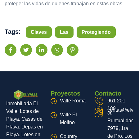
proteger las vidas de quienes trabajan en estas obras.
Tags:
Claves
Las
Protegiendo
Proyectos
Contacto
Valle Roma
961 201
Inmobiliaria El
189
ventas@elvall
Valle. Lotes de
Jr.
Valle El
Playa. Casas de
Puntualidad
Molino
Playa. Depas en
7979, 1ra
Playa. Lotes en
de Pro, Los
Country