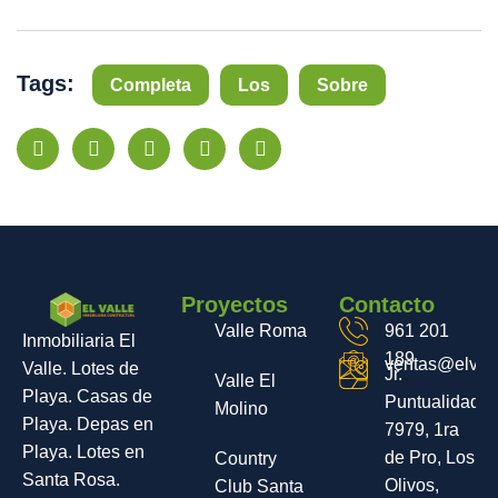
Tags:
Completa
Los
Sobre
Proyectos
Contacto
Valle Roma
961 201
Inmobiliaria El
189
ventas@elvall
Valle. Lotes de
Jr.
Valle El
Playa. Casas de
Puntualidad
Molino
Playa. Depas en
7979, 1ra
Playa. Lotes en
de Pro, Los
Country
Santa Rosa.
Olivos,
Club Santa