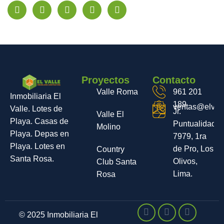
Proyectos
Contacto
Valle Roma
961 201
Inmobiliaria El
189
ventas@elvall
Valle. Lotes de
Jr.
Valle El
Playa. Casas de
Puntualidad
Molino
Playa. Depas en
7979, 1ra
Playa. Lotes en
de Pro, Los
Country
Santa Rosa.
Olivos,
Club Santa
Lima.
Rosa
© 2025 Inmobiliaria El