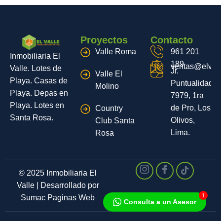
Proyectos
Contacto
Valle Roma
961 201
Inmobiliaria El
189
ventas@elvall
Valle. Lotes de
Jr.
Valle El
Playa. Casas de
Puntualidad
Molino
Playa. Depas en
7979, 1ra
Playa. Lotes en
de Pro, Los
Country
Santa Rosa.
Olivos,
Club Santa
Lima.
Rosa
© 2025 Inmobiliaria El
Valle | Desarrollado por
1
Sumac Paginas Web
Consulta a un Asesor