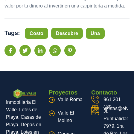
valor por tu dinero al invertir en una carpintería a medida.
Tags:
Costo
Descubre
Una
Proyectos
Contacto
Valle Roma
961 201
Inmobiliaria El
189
ventas@elvall
Valle. Lotes de
Jr.
Valle El
Playa. Casas de
Puntualidad
Molino
Playa. Depas en
7979, 1ra
Playa. Lotes en
de Pro, Los
Country