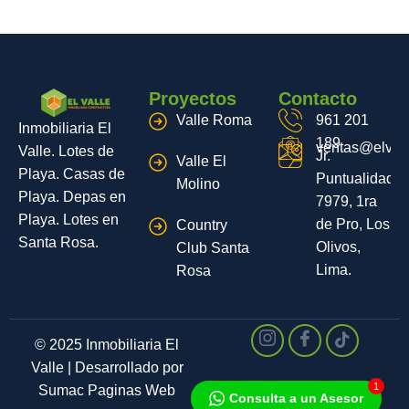
Proyectos
Contacto
Valle Roma
961 201
Inmobiliaria El
189
ventas@elvall
Valle. Lotes de
Jr.
Valle El
Playa. Casas de
Puntualidad
Molino
Playa. Depas en
7979, 1ra
Playa. Lotes en
de Pro, Los
Country
Santa Rosa.
Olivos,
Club Santa
Lima.
Rosa
© 2025 Inmobiliaria El
Valle | Desarrollado por
1
Sumac Paginas Web
Consulta a un Asesor