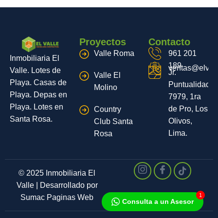
Proyectos
Contacto
Valle Roma
961 201
Inmobiliaria El
189
ventas@elvall
Valle. Lotes de
Jr.
Valle El
Playa. Casas de
Puntualidad
Molino
Playa. Depas en
7979, 1ra
Playa. Lotes en
de Pro, Los
Country
Santa Rosa.
Olivos,
Club Santa
Lima.
Rosa
© 2025 Inmobiliaria El
Valle | Desarrollado por
1
Sumac Paginas Web
Consulta a un Asesor