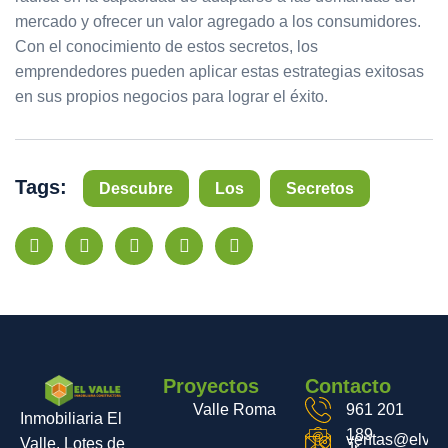
mercado y ofrecer un valor agregado a los consumidores.
Con el conocimiento de estos secretos, los
emprendedores pueden aplicar estas estrategias exitosas
en sus propios negocios para lograr el éxito.
Tags:
Descubre
Los
Secretos
Proyectos
Contacto
Valle Roma
961 201
Inmobiliaria El
189
ventas@elvall
Valle. Lotes de