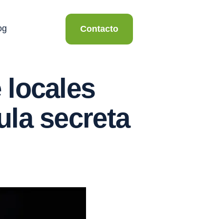
og
Contacto
 locales
ula secreta