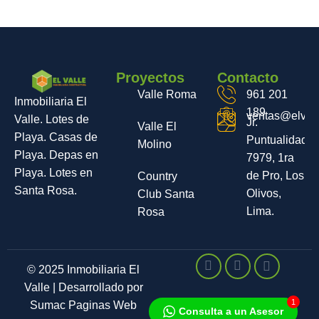
Proyectos
Contacto
Valle Roma
961 201
Inmobiliaria El
189
ventas@elvall
Valle. Lotes de
Jr.
Valle El
Playa. Casas de
Puntualidad
Molino
Playa. Depas en
7979, 1ra
Playa. Lotes en
de Pro, Los
Country
Santa Rosa.
Olivos,
Club Santa
Lima.
Rosa
© 2025 Inmobiliaria El
Valle | Desarrollado por
1
Sumac Paginas Web
Consulta a un Asesor