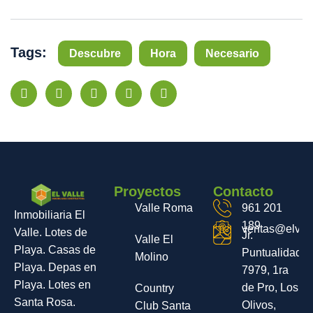
Tags:
Descubre
Hora
Necesario
Proyectos
Contacto
Valle Roma
961 201
Inmobiliaria El
189
ventas@elvall
Valle. Lotes de
Jr.
Valle El
Playa. Casas de
Puntualidad
Molino
Playa. Depas en
7979, 1ra
Playa. Lotes en
de Pro, Los
Country
Santa Rosa.
Olivos,
Club Santa