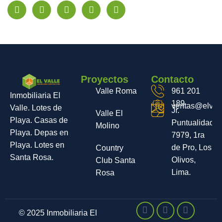
Proyectos
Contacto
Valle Roma
961 201
Inmobiliaria El
189
ventas@elvall
Valle. Lotes de
Jr.
Valle El
Playa. Casas de
Puntualidad
Molino
Playa. Depas en
7979, 1ra
Playa. Lotes en
de Pro, Los
Country
Santa Rosa.
Olivos,
Club Santa
Lima.
Rosa
© 2025 Inmobiliaria El