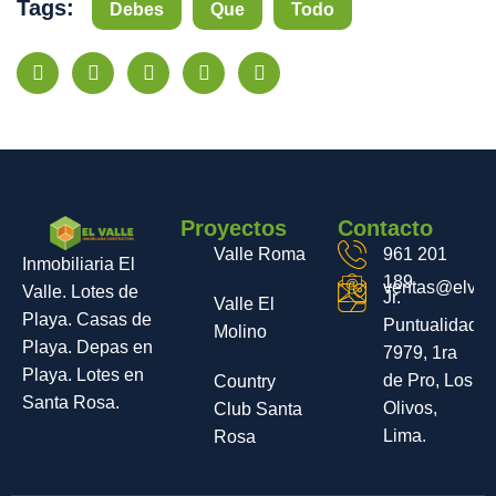
Tags:
Debes
Que
Todo
Proyectos
Contacto
Valle Roma
961 201
Inmobiliaria El
189
ventas@elvall
Valle. Lotes de
Jr.
Valle El
Playa. Casas de
Puntualidad
Molino
Playa. Depas en
7979, 1ra
Playa. Lotes en
de Pro, Los
Country
Santa Rosa.
Olivos,
Club Santa
Lima.
Rosa