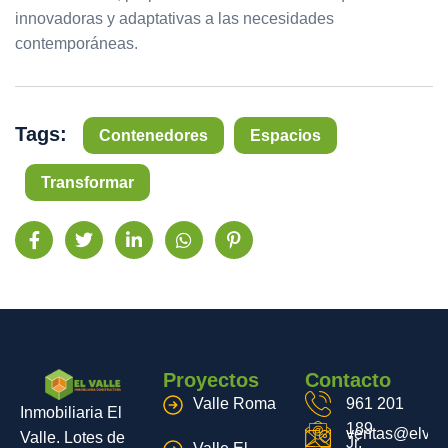
innovadoras y adaptativas a las necesidades
contemporáneas.
Tags:
Contenedores
Espacios
Transformar
Proyectos
Contacto
Valle Roma
961 201
Inmobiliaria El
189
ventas@elvall
Valle. Lotes de
Jr.