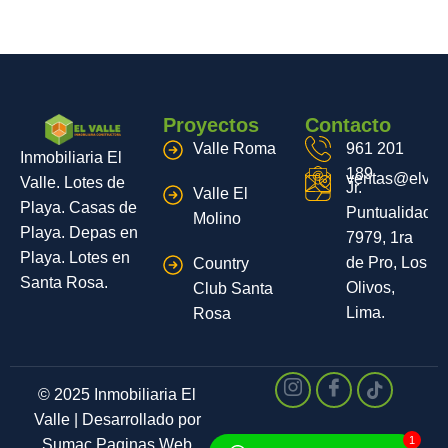
Proyectos
Contacto
Valle Roma
961 201
Inmobiliaria El
189
ventas@elvall
Valle. Lotes de
Jr.
Valle El
Playa. Casas de
Puntualidad
Molino
Playa. Depas en
7979, 1ra
Playa. Lotes en
de Pro, Los
Country
Santa Rosa.
Olivos,
Club Santa
Lima.
Rosa
© 2025 Inmobiliaria El
Valle | Desarrollado por
1
Sumac Paginas Web