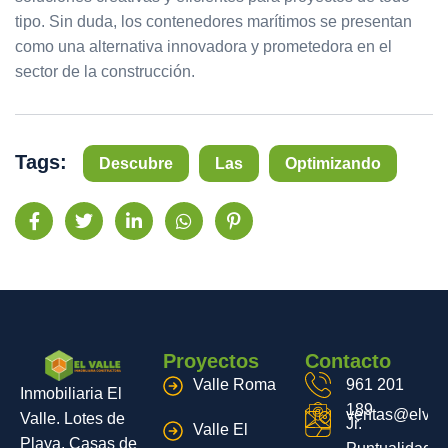
tipo. Sin duda, los contenedores marítimos se presentan
como una alternativa innovadora y prometedora en el
sector de la construcción.
Tags:
Descubre
Las
Optimizando
Proyectos
Contacto
Valle Roma
961 201
Inmobiliaria El
189
ventas@elvall
Valle. Lotes de
Jr.
Valle El
Playa. Casas de