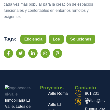
cada vez más popular para la creación de espacios
funcionales y confortables en entornos remotos y
exigentes.
Tags:
Eficiencia
Los
Soluciones
Proyectos
Contacto
Valle Roma
961 201
189
Inmobiliaria El
ventas@elvall
Jr.
Valle El
Valle. Lotes de
Puntualidad