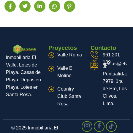
Proyectos
Contacto
Valle Roma
961 201
Inmobiliaria El
189
ventas@elvall
Valle. Lotes de
Jr.
Valle El
Playa. Casas de
Puntualidad
Molino
Playa. Depas en
7979, 1ra
Playa. Lotes en
de Pro, Los
Country
Santa Rosa.
Olivos,
Club Santa
Lima.
Rosa
© 2025 Inmobiliaria El